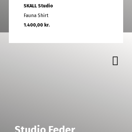
SKALL Studio
GÅ TIL BRAND
Fauna Shirt
1.400,00 kr.
Studio Feder