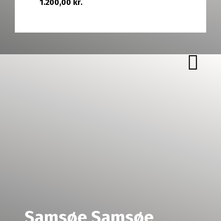
1.200,00 kr.
GÅ TIL BRAND
Samsøe Samsøe