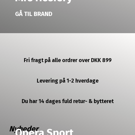
GÅ TIL BRAND
Fri fragt på alle ordrer over DKK 899
Levering på 1-2 hverdage
Du har 14 dages fuld retur- & bytteret
Nyheder
Opera Sport