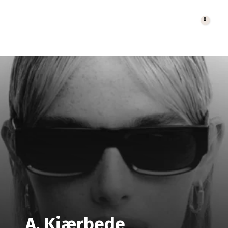
0
Cart
A. Kjærbede