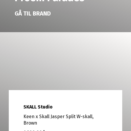
GÅ TIL BRAND
SKALL Studio
Keen x Skall Jasper Split W-skall,
Brown
RagBag Studio