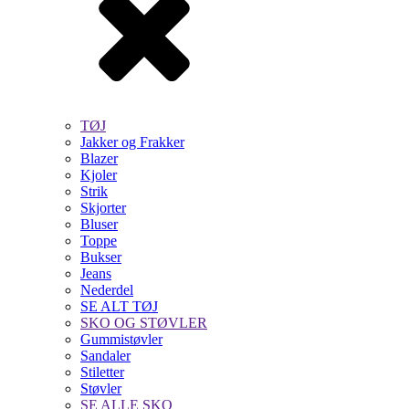
TØJ
Jakker og Frakker
Blazer
Kjoler
Strik
Skjorter
Bluser
Toppe
Bukser
Jeans
Nederdel
SE ALT TØJ
SKO OG STØVLER
Gummistøvler
Sandaler
Stiletter
Støvler
SE ALLE SKO