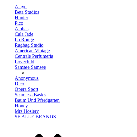
Aiayu
Beta Studios
Hunter
Pico
Alohas
Cala Jade
La Rouge
Ragbag Studio
American Vintage
Centrale Perfumeria
Lovechild
Samsøe Samsøe
Anonymous
Dico
Opera Sport
Seamless Basics
Baum Und Pferdgarten
Honey
Mrs Hosiery
SE ALLE BRANDS