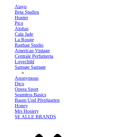
Aiayu
Beta Studios
Hunter
Pico
Alohas
Cala Jade
La Rouge
Ragbag Studio
American Vintage
Centrale Perfumeria
Lovechild
Samsøe Samsøe
Anonymous
Dico
Opera Sport
Seamless Basics
Baum Und Pferdgarten
Honey
Mrs Hosiery
SE ALLE BRANDS