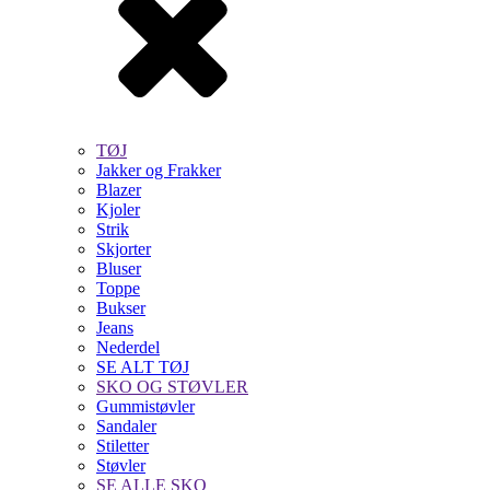
TØJ
Jakker og Frakker
Blazer
Kjoler
Strik
Skjorter
Bluser
Toppe
Bukser
Jeans
Nederdel
SE ALT TØJ
SKO OG STØVLER
Gummistøvler
Sandaler
Stiletter
Støvler
SE ALLE SKO