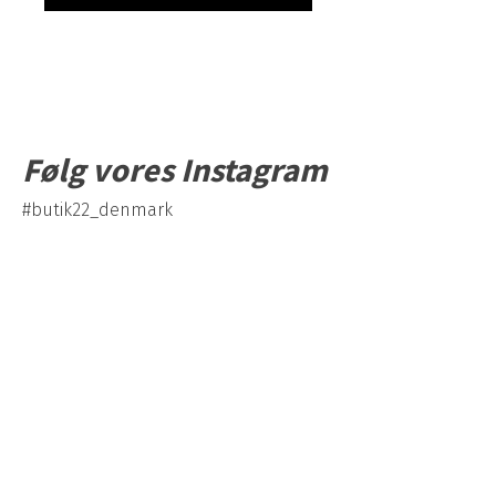
e
l
s
d
a
g
Følg vores Instagram
#butik22_denmark