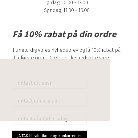
Lørdag, 10.00 - 17.00
Søndag, 11.00 - 16.00
Få 10% rabat på din ordre
Tilmeld dig vores nyhedsbrev og få 10% rabat på
din første ordre. Gælder ikke nedsatte vare.
N
a
v
E
n
m
*
a
F
i
ø
l
d
*
s
JA TAK til rabatkode og konkurrencer