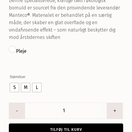
Denne specialiserede, kraftige twill i økologisk
bomuld er sourcet fra den prisvindende leverandør
Manteco®. Materialet er behandlet på en særlig
måde, der skaber en glat overflade og en
vindafvisende effekt – som naturligt beskytter dig
mod årstidernes skiften
Pleje
Størrelser
S
M
L
Ritu
jacket
twill
antal
TILFØJ TIL KURV