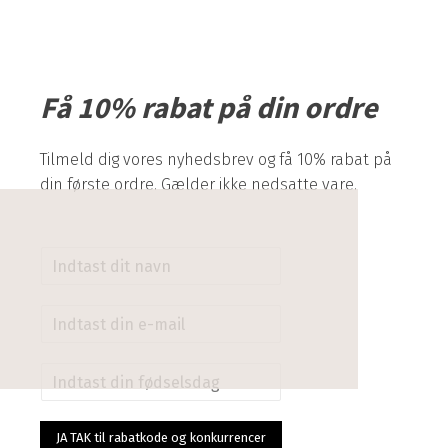
Få 10% rabat på din ordre
Tilmeld dig vores nyhedsbrev og få 10% rabat på
din første ordre. Gælder ikke nedsatte vare.
N
a
v
E
n
m
*
a
F
i
ø
l
d
*
s
JA TAK til rabatkode og konkurrencer