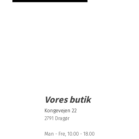
e
l
s
d
a
g
Vores butik
Kongevejen 22
2791 Dragør
Man - Fre, 10.00 - 18.00