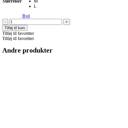
Størrelser
M
L
Ryd
Lucaz
Trousers
Tilføj til kurv
antal
Tilføj til favoritter
Tilføj til favoritter
Andre produkter