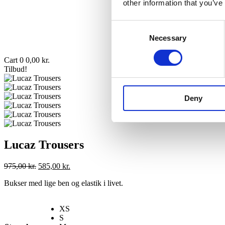
other information that you’ve
Consent
Necessary
Selection
Cart
0
0,00
kr.
Tilbud!
Deny
Lucaz Trousers
Den
Den
975,00
kr.
585,00
kr.
oprindelige
aktuelle
Bukser med lige ben og elastik i livet.
pris
pris
var:
er:
975,00 kr..
585,00 kr..
XS
S