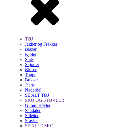
TØJ
Jakker og Frakker
Blazer
Kjoler
Strik
Skjorter
Bluser
Toppe
Bukser
Jeans
Nederdel
SE ALT TØJ
SKO OG STØVLER
Gummistøvler
Sandaler
Stiletter
Støvler
SE ALLE SKO