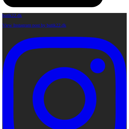
butik22.dk
View Instagram post by butik22.dk