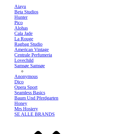
Aiayu
Beta Studios
Hunter
Pico
Alohas
Cala Jade
La Rouge
Ragbag Studio
American Vintage
Centrale Perfumeria
Lovechild
Samsøe Samsøe
Anonymous
Dico
Opera Sport
Seamless Basics
Baum Und Pferdgarten
Honey
Mrs Hosiery
SE ALLE BRANDS