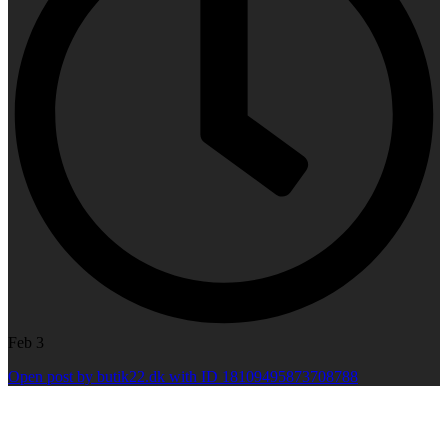
Feb 3
Open post by butik22.dk with ID 18109495873708788