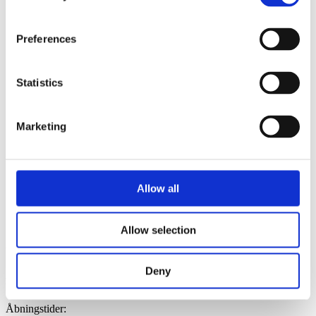
Preferences
Statistics
Marketing
Sale
Tilføj til favoritter
Baum und Pferdgarten
Allow all
Mile Blouse
1.199,00 kr.
839,00 kr.
Allow selection
Vores butik
Deny
Kongevejen 5A, 2791 Dragør
Åbningstider: