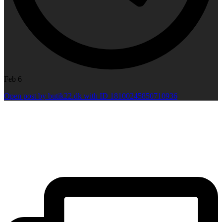
Feb 6
Open post by butik22.dk with ID 18100245850710936