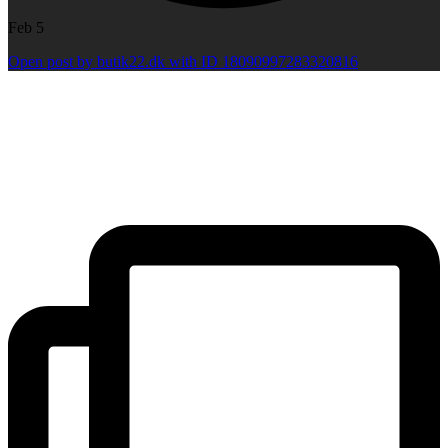
Feb 5
Open post by butik22.dk with ID 18090997283320816