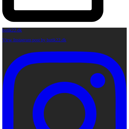
butik22.dk
View Instagram post by butik22.dk