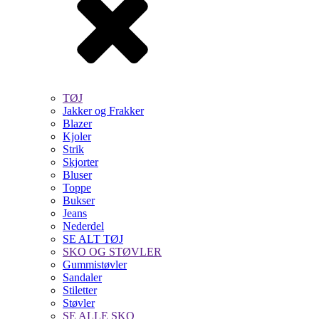
TØJ
Jakker og Frakker
Blazer
Kjoler
Strik
Skjorter
Bluser
Toppe
Bukser
Jeans
Nederdel
SE ALT TØJ
SKO OG STØVLER
Gummistøvler
Sandaler
Stiletter
Støvler
SE ALLE SKO