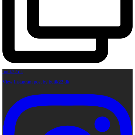
butik22.dk
View Instagram post by butik22.dk