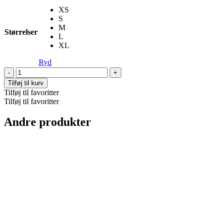
XS
S
M
Størrelser
L
XL
Ryd
Jodie
Blouse
Tilføj til kurv
antal
Tilføj til favoritter
Tilføj til favoritter
Andre produkter