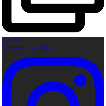
butik22.dk
View Instagram post by butik22.dk