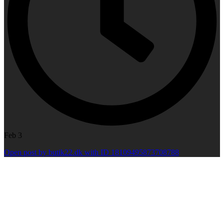
Feb 3
Open post by butik22.dk with ID 18109495873708788