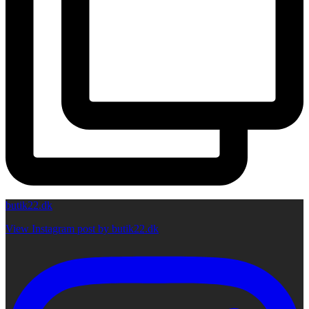
butik22.dk
View Instagram post by butik22.dk