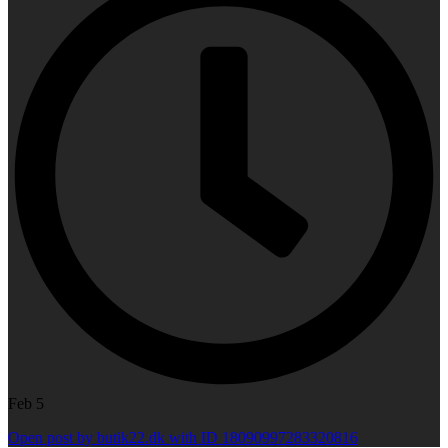
Feb 5
Open post by butik22.dk with ID 18090997283320816