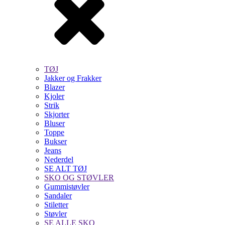
TØJ
Jakker og Frakker
Blazer
Kjoler
Strik
Skjorter
Bluser
Toppe
Bukser
Jeans
Nederdel
SE ALT TØJ
SKO OG STØVLER
Gummistøvler
Sandaler
Stiletter
Støvler
SE ALLE SKO