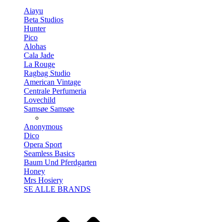
Aiayu
Beta Studios
Hunter
Pico
Alohas
Cala Jade
La Rouge
Ragbag Studio
American Vintage
Centrale Perfumeria
Lovechild
Samsøe Samsøe
Anonymous
Dico
Opera Sport
Seamless Basics
Baum Und Pferdgarten
Honey
Mrs Hosiery
SE ALLE BRANDS