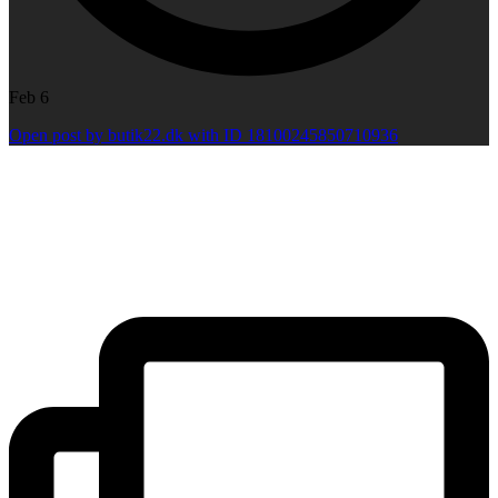
Feb 6
Open post by butik22.dk with ID 18100245850710936