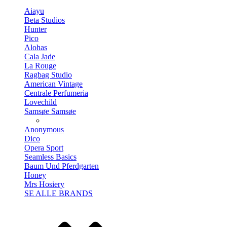
Aiayu
Beta Studios
Hunter
Pico
Alohas
Cala Jade
La Rouge
Ragbag Studio
American Vintage
Centrale Perfumeria
Lovechild
Samsøe Samsøe
Anonymous
Dico
Opera Sport
Seamless Basics
Baum Und Pferdgarten
Honey
Mrs Hosiery
SE ALLE BRANDS