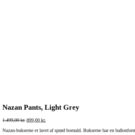
Nazan Pants, Light Grey
Den
Den
1.499,00
kr.
899,00
kr.
oprindelige
aktuelle
Nazan-bukserne er lavet af sprød bomuld. Bukserne har en ballonforme
pris
pris