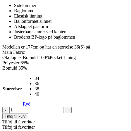
var:
er:
Sidelommer
1.499,00 kr..
899,00 kr..
Baglomme
Elastisk linning
Ballonformet silhuet
Afslappet pasform
Justerbare snører ved kanten
Broderet BP-logo på baglommen
Modellen er 177cm og har en størrelse 36(S) på
Main Fabric
Økologisk Bomuld 100%Pocket Lining
Polyester 65%
Bomuld 35%
34
36
Størrelser
38
40
Ryd
Nazan
Pants,
Tilføj til kurv
Light
Tilføj til favoritter
Grey
Tilføj til favoritter
antal