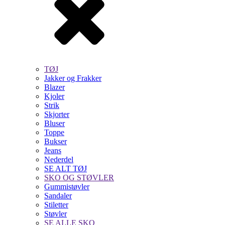
TØJ
Jakker og Frakker
Blazer
Kjoler
Strik
Skjorter
Bluser
Toppe
Bukser
Jeans
Nederdel
SE ALT TØJ
SKO OG STØVLER
Gummistøvler
Sandaler
Stiletter
Støvler
SE ALLE SKO