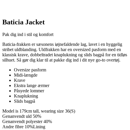
Baticia Jacket
Pak dig ind i stil og komfort
Baticia-frakken er sæsonens iøjnefaldende lag, lavet i en hyggelig
stribet uldblanding. Uldfrakken har en oversized pasform med en
klassisk krave, dobbeltradet knaplukning og slids bagpå for en tidløs
silhuet. Så gør dig klar til at pakke dig ind i dit nye go-to overtøj.
Oversize pasform
Midi-længde
Krave
Ekstra lange ærmer
Påsyede lommer
Knaplukning
Slids bagpå
Model is 179cm tall, wearing size 36(S)
Genanvendt uld 50%
Genanvendt polyester 40%
Andre fibre 10%Lining