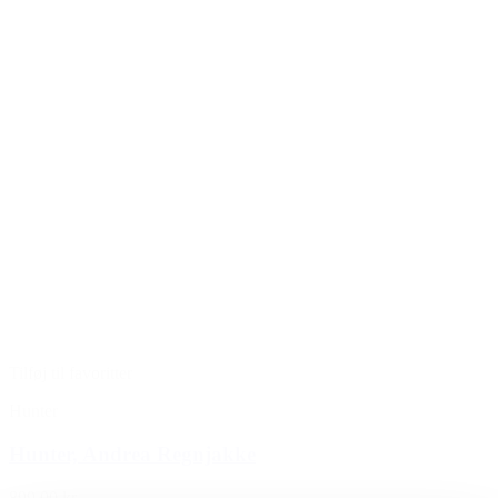
Tilføj til favoritter
Hunter
Hunter, Andrea Regnjakke
899,00 kr.