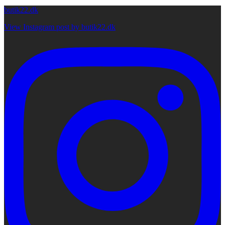
butik22.dk
View Instagram post by butik22.dk