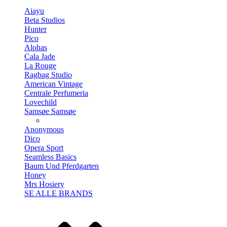
Aiayu
Beta Studios
Hunter
Pico
Alohas
Cala Jade
La Rouge
Ragbag Studio
American Vintage
Centrale Perfumeria
Lovechild
Samsøe Samsøe
Anonymous
Dico
Opera Sport
Seamless Basics
Baum Und Pferdgarten
Honey
Mrs Hosiery
SE ALLE BRANDS