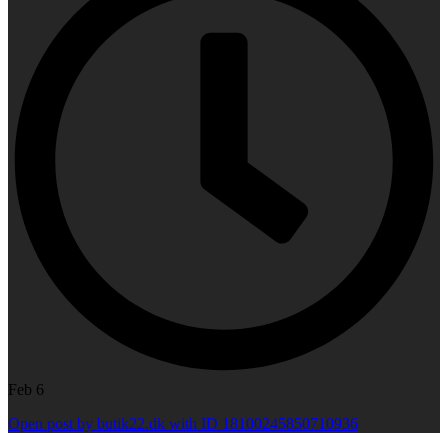
Feb 6
Open post by butik22.dk with ID 18100245850710936