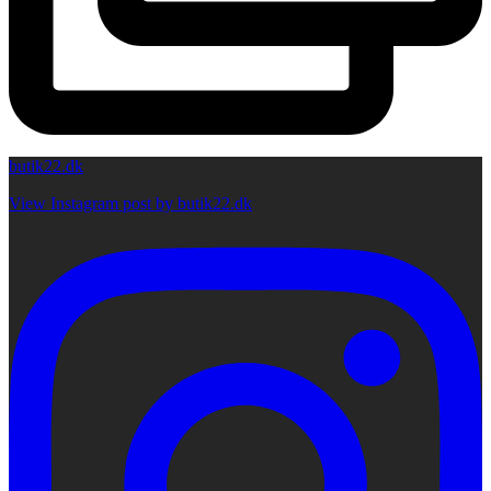
butik22.dk
View Instagram post by butik22.dk