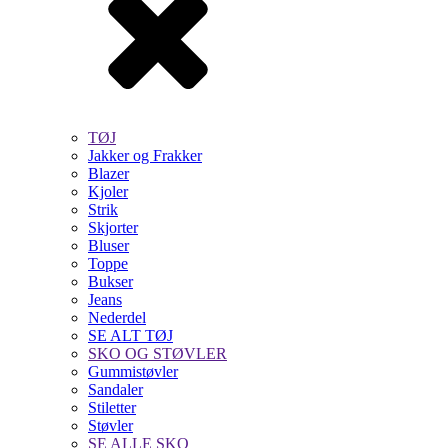
TØJ
Jakker og Frakker
Blazer
Kjoler
Strik
Skjorter
Bluser
Toppe
Bukser
Jeans
Nederdel
SE ALT TØJ
SKO OG STØVLER
Gummistøvler
Sandaler
Stiletter
Støvler
SE ALLE SKO