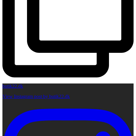
butik22.dk
View Instagram post by butik22.dk