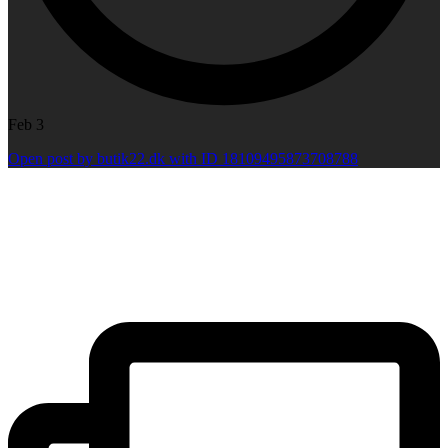
Feb 3
Open post by butik22.dk with ID 18109495873708788