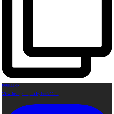
butik22.dk
View Instagram post by butik22.dk