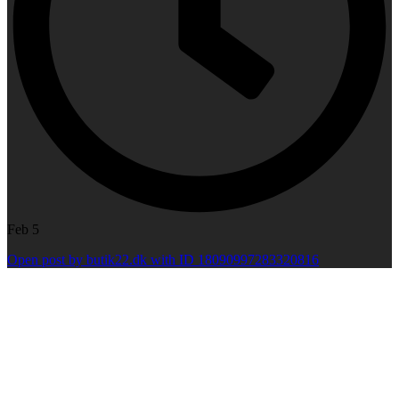
Feb 5
Open post by butik22.dk with ID 18090997283320816