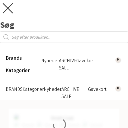
Søg
Products
search
Brands
Nyheder
ARCHIVE
Gavekort
0
SALE
Kategorier
Cart
BRANDS
Kategorier
Nyheder
ARCHIVE
Gavekort
0
SALE
Cart