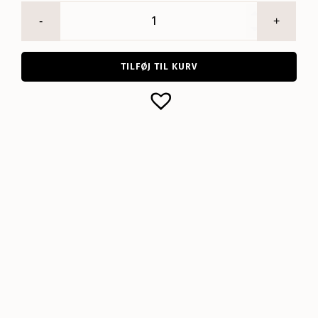
Julle
Sweatshirt
antal
TILFØJ TIL KURV