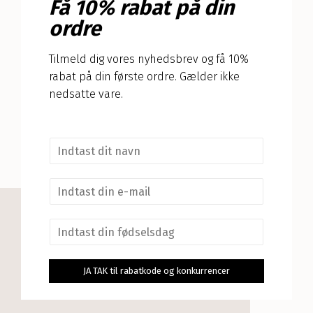
Få 10% rabat på din
ordre
Tilmeld dig vores nyhedsbrev og få 10%
rabat på din første ordre. Gælder ikke
nedsatte vare.
N
a
v
E
n
m
*
a
F
i
ø
l
d
*
s
JA TAK til rabatkode og konkurrencer
e
l
s