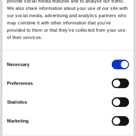
provide social media features and to analyse our traffic.
We also share information about your use of our site with
our social media, advertising and analytics partners who
SKALL Studio
may combine it with other information that you’ve
provided to them or that they’ve collected from your use
Pippa Scarf
of their services.
500,00 kr.
Consent
Necessary
Selection
Preferences
Statistics
Marketing