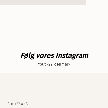
d
a
g
Følg vores Instagram
#butik22_denmark
Butik22 ApS