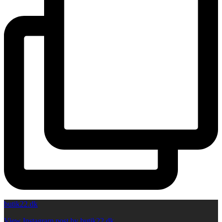
butik22.dk
View Instagram post by butik22.dk