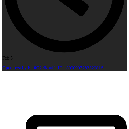
Feb 5
Open post by butik22.dk with ID 18090997283320816