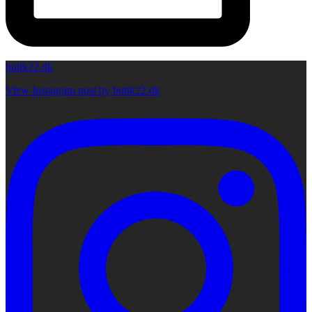
butik22.dk
View Instagram post by butik22.dk