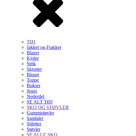
TØJ
Jakker og Frakker
Blazer
Kjoler
Strik
Skjorter
Bluser
Toppe
Bukser
Jeans
Nederdel
SE ALT TØJ
SKO OG STØVLER
Gummistøvler
Sandaler
Stiletter
Støvler
SE ALLE SKO