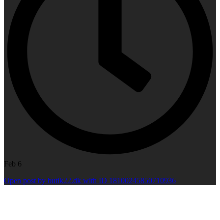
Feb 6
Open post by butik22.dk with ID 18100245850710936