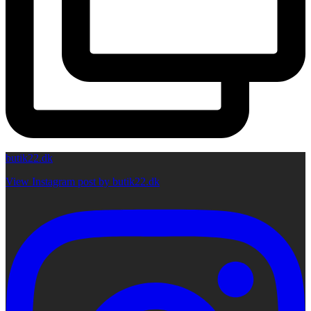
butik22.dk
View Instagram post by butik22.dk