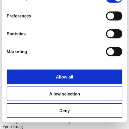
Migjorn - Eau de Parfum
860,00 kr.
Preferences
Vores butik
Statistics
Kongevejen 5A, 2791 Dragør
Åbningstider:
Marketing
Man-Fre, 10.00-17.30
Lørdag, 10.00-16:00
Søndag, Lukket
Allow all
Få 10% rabat på din ordre
Allow selection
Tilmeld dig vores nyhedsbrev og få 10% rabat på din første ordre.
Gælder ikke nedsatte vare.
Deny
Navn
*
Email
*
Fødselsdag