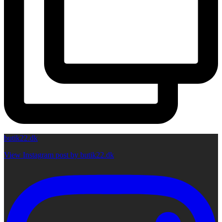
butik22.dk
View Instagram post by butik22.dk