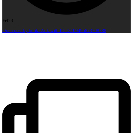
Feb 3
Open post by butik22.dk with ID 18109495873708788