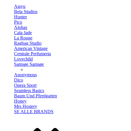
Aiayu
Beta Studios
Hunter
Pico
Alohas
Cala Jade
La Rouge
Ragbag Studio
American Vintage
Centrale Perfumeria
Lovechild
Samsøe Samsøe
Anonymous
Dico
Opera Sport
Seamless Basics
Baum Und Pferdgarten
Honey
Mrs Hosiery
SE ALLE BRANDS