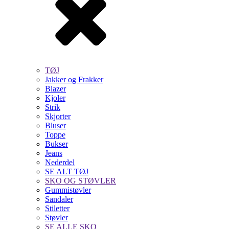
TØJ
Jakker og Frakker
Blazer
Kjoler
Strik
Skjorter
Bluser
Toppe
Bukser
Jeans
Nederdel
SE ALT TØJ
SKO OG STØVLER
Gummistøvler
Sandaler
Stiletter
Støvler
SE ALLE SKO