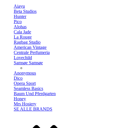
Aiayu
Beta Studios
Hunter
Pico
Alohas
Cala Jade
La Rouge
Ragbag Studio
American Vintage
Centrale Perfumeria
Lovechild
Samsøe Samsøe
Anonymous
Dico
Opera Sport
Seamless Basics
Baum Und Pferdgarten
Honey
Mrs Hosiery
SE ALLE BRANDS