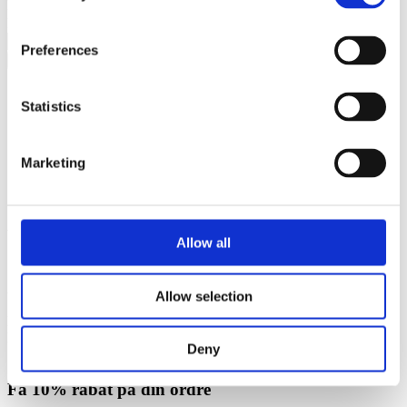
Email
*
Fødselsdag
Preferences
JA TAK til rabatkode og konkurrencer
Statistics
Marketing
Vores butik
Allow all
Kongevejen 22
2791 Dragør
Allow selection
Man - Fre, 10.00 - 18.00
Lørdag, 10.00 - 17.00
Deny
Søndag, 11.00 - 16.00
Få 10% rabat på din ordre