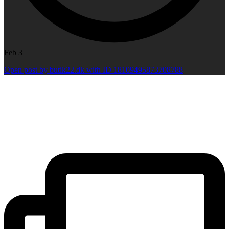
Feb 3
Open post by butik22.dk with ID 18109495873708788