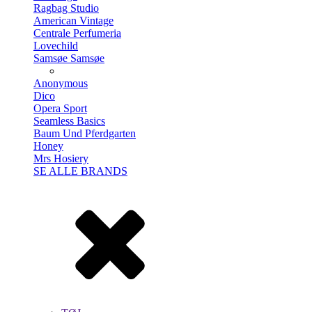
Ragbag Studio
American Vintage
Centrale Perfumeria
Lovechild
Samsøe Samsøe
Anonymous
Dico
Opera Sport
Seamless Basics
Baum Und Pferdgarten
Honey
Mrs Hosiery
SE ALLE BRANDS