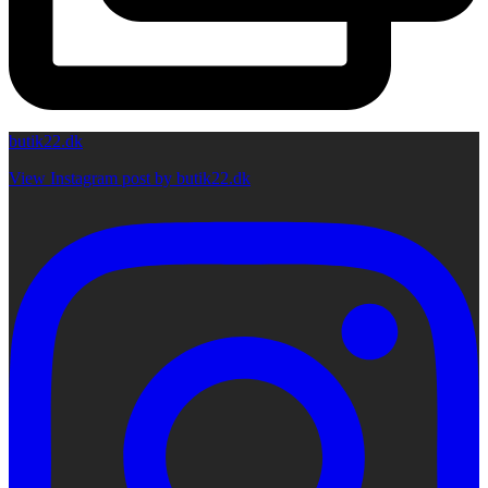
butik22.dk
View Instagram post by butik22.dk