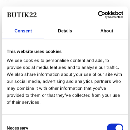
Hunter
Women's Original Tall Wellington Boots Black
1.099,00 kr.
Consent
Details
About
Vores butik
Kongevejen 5A, 2791 Dragør
This website uses cookies
Åbningstider:
We use cookies to personalise content and ads, to
Man-Fre, 10.00-17.30
provide social media features and to analyse our traffic.
Lørdag, 10.00-16:00
We also share information about your use of our site with
Søndag, Lukket
our social media, advertising and analytics partners who
may combine it with other information that you’ve
provided to them or that they’ve collected from your use
Få 10% rabat på din ordre
of their services.
Tilmeld dig vores nyhedsbrev og få 10% rabat på din første ordre.
Gælder ikke nedsatte vare.
Consent
Navn
*
Necessary
Selection