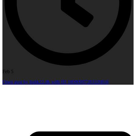
Feb 5
Open post by butik22.dk with ID 18090997283320816