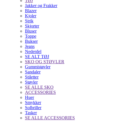
TØJ
Jakker og Frakker
Blazer
Kjoler
Strik
Skjorter
Bluser
Toppe
Bukser
Jeans
Nederdel
SE ALT TØJ
SKO OG STØVLER
Gummistøvler
Sandaler
Stiletter
Støvler
SE ALLE SKO
ACCESSORIES
Huer
Smykker
Solbriller
Tasker
SE ALLE ACCESSORIES