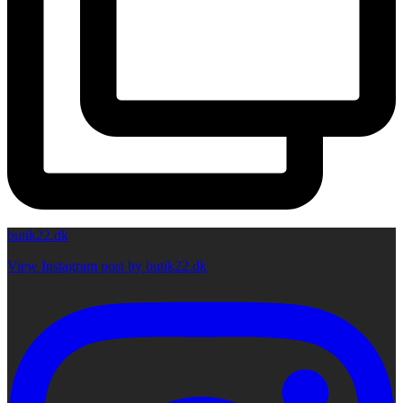
butik22.dk
View Instagram post by butik22.dk