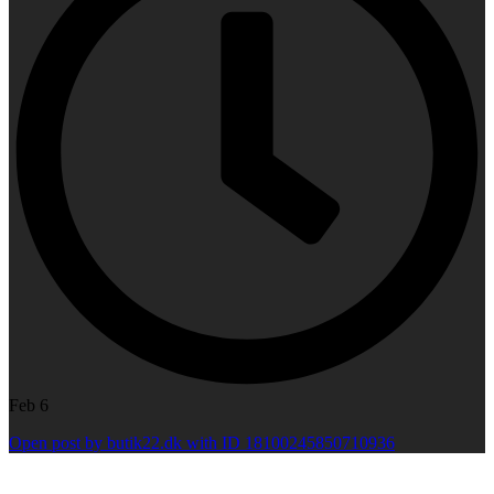
Feb 6
Open post by butik22.dk with ID 18100245850710936