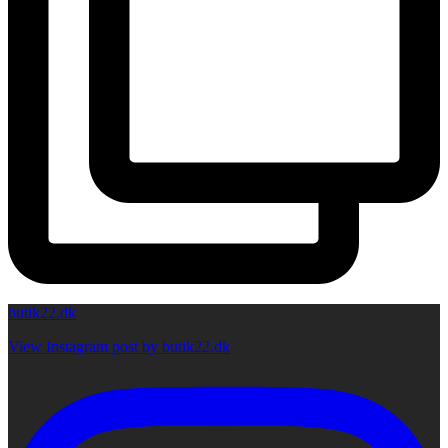
butik22.dk
View Instagram post by butik22.dk