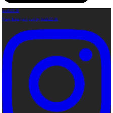
butik22.dk
View Instagram post by butik22.dk