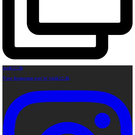
butik22.dk
View Instagram post by butik22.dk