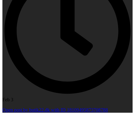
Feb 3
Open post by butik22.dk with ID 18109495873708788