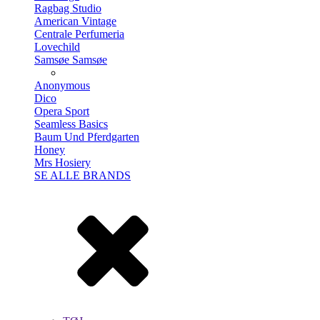
Ragbag Studio
American Vintage
Centrale Perfumeria
Lovechild
Samsøe Samsøe
Anonymous
Dico
Opera Sport
Seamless Basics
Baum Und Pferdgarten
Honey
Mrs Hosiery
SE ALLE BRANDS