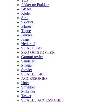
TØJ
Jakker og Frakker
Blazer
Kjoler
Strik
Skjorter
Bluser
Toppe
Bukser
Jeans
Nederdel
SE ALT TØJ
SKO OG STØVLER
Gummistøvler
Sandaler
Stiletter
Støvler
SE ALLE SKO
ACCESSORIES
Huer
Smykker
Solbriller
Tasker
SE ALLE ACCESSORIES