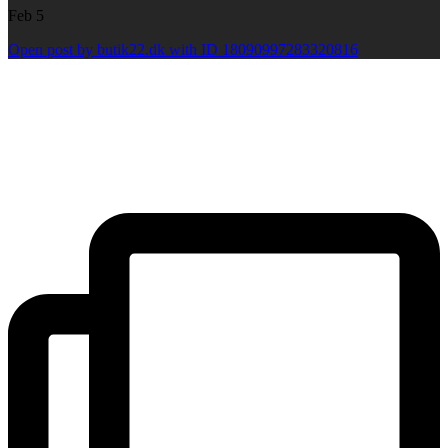
Feb 5
Open post by butik22.dk with ID 18090997283320816