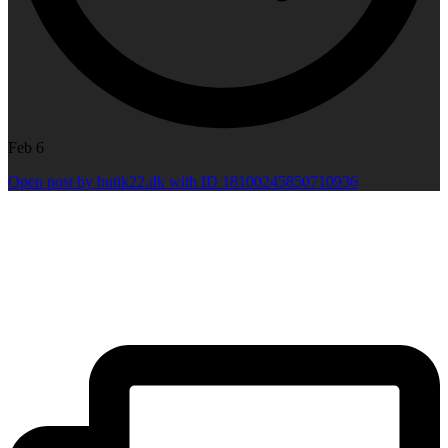
Feb 6
Open post by butik22.dk with ID 18100245850710936