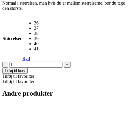
Normal i størrelsen, men hvis du er mellem størrelserne, bør du tage
den største.
36
37
38
Størrelser
39
40
41
Ryd
Julia
Gaucho
Tilføj til kurv
Boot,
Tilføj til favoritter
Black
Tilføj til favoritter
antal
Andre produkter