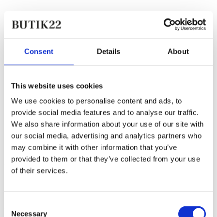
Consent
Details
About
This website uses cookies
Tilføj til favoritter
We use cookies to personalise content and ads, to
Dico Copenhagen
provide social media features and to analyse our traffic.
We also share information about your use of our site with
Ann Boot- Dark Tan
our social media, advertising and analytics partners who
may combine it with other information that you’ve
2.350,00 kr.
provided to them or that they’ve collected from your use
Vores butik
of their services.
Kongevejen 5A, 2791 Dragør
Consent
Åbningstider:
Necessary
Selection