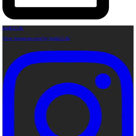
butik22.dk
View Instagram post by butik22.dk