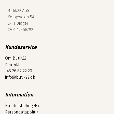
Butik22 ApS
Kongevejen 5A
2791 Dragør
CVR: 42368792
Kundeservice
Om Butik22
Kontakt
+45 26 82 22 20
info@butik22.dk
Information
Handelsbetingelser
Persondatapolitik