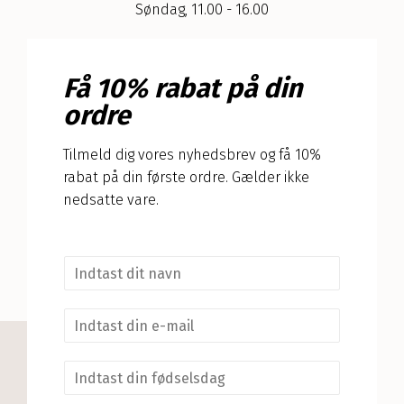
Søndag, 11.00 - 16.00
Få 10% rabat på din
ordre
Tilmeld dig vores nyhedsbrev og få 10%
rabat på din første ordre. Gælder ikke
nedsatte vare.
N
a
v
E
n
m
*
a
F
i
ø
l