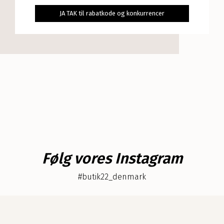
d
*
s
JA TAK til rabatkode og konkurrencer
e
l
s
d
a
g
Følg vores Instagram
#butik22_denmark