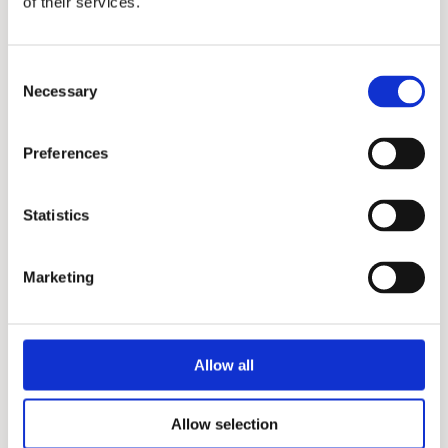
of their services.
Consent
Necessary
Selection
Mrs Hosiery
Mrs Supreme Cotton - dark
Preferences
grey melange
145,00 kr.
Statistics
Marketing
Allow all
Allow selection