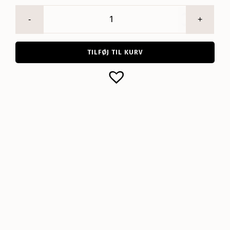
Mrs
Sporty
Socks
-
TILFØJ TIL KURV
Brown/
Off
White
antal