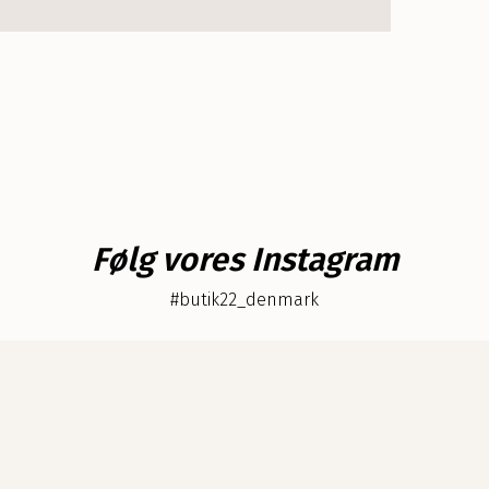
s
d
a
g
Følg vores Instagram
#butik22_denmark