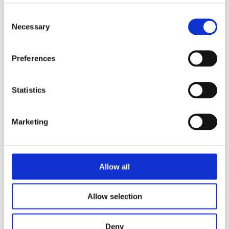
Consent
Mrs Hosiery
Necessary
Selection
Mrs Hosiery, Silky - Light
Pink
Preferences
120,00 kr.
Statistics
Marketing
Allow all
Allow selection
Deny