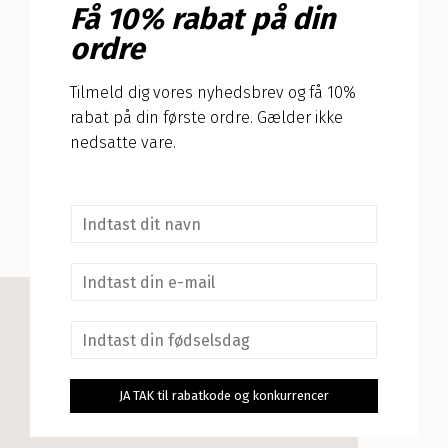
Få 10% rabat på din
ordre
Tilmeld dig vores nyhedsbrev og få 10%
rabat på din første ordre. Gælder ikke
nedsatte vare.
N
a
v
E
n
m
*
a
F
i
ø
l
d
*
s
JA TAK til rabatkode og konkurrencer
e
l