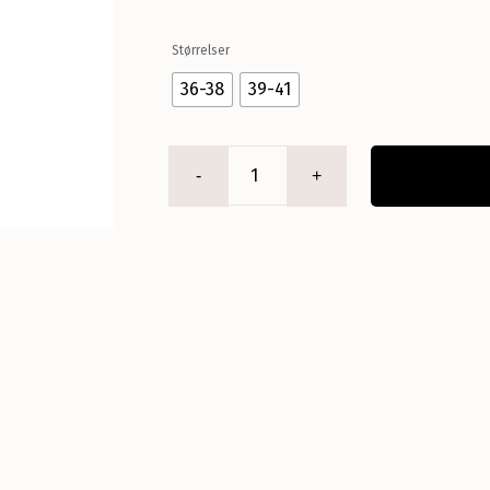
Størrelser
36-38
39-41
Mrs
Supreme
Cotton
-
Grey
antal