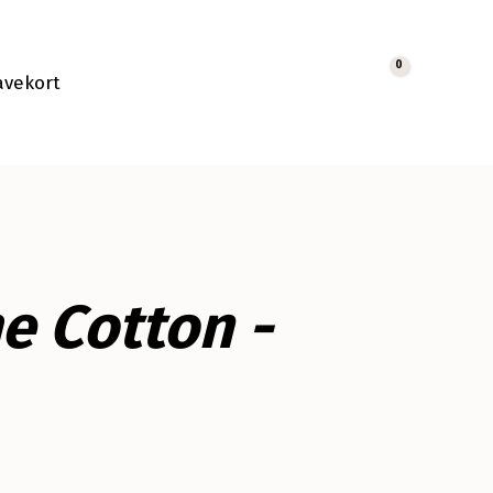
0
avekort
Cart
e Cotton -