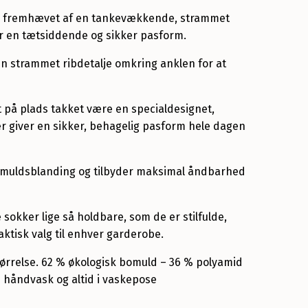
m, fremhævet af en tankevækkende, strammet
er en tætsiddende og sikker pasform.
n strammet ribdetalje omkring anklen for at
 på plads takket være en specialdesignet,
r giver en sikker, behagelig pasform hele dagen
 bomuldsblanding og tilbyder maksimal åndbarhed
okker lige så holdbare, som de er stilfulde,
raktisk valg til enhver garderobe.
størrelse. 62 % økologisk bomuld – 36 % polyamid
e håndvask og altid i vaskepose