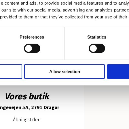
e content and ads, to provide social media features and to analy
 our site with our social media, advertising and analytics partn
s Hosiery
Mrs Hosiery
 provided to them or that they’ve collected from your use of their
s Velvet Matt 50
Mrs Hosiery, Silky -
ghts - Dark Grey
Coffee
Preferences
Statistics
9,00 kr.
120,00 kr.
Allow selection
Vores butik
ngevejen 5A, 2791 Dragør
Åbningstider: