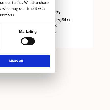
se our traffic. We also share
ers who may combine it with
Mrs Hosiery
 services.
Mrs Hosiery, Silky -
Light Pink
Marketing
120,00 kr.
Allow all