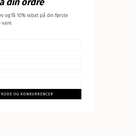
å din ordre
v og få 10% rabat på din første
 vare.
BATKODE OG KONKURRENCER