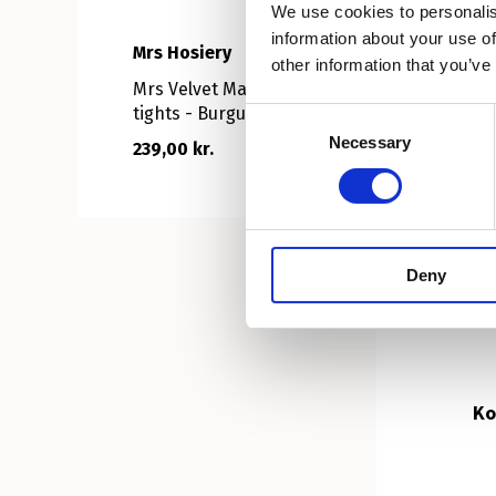
We use cookies to personalis
information about your use of
Mrs Hosiery
Mr
other information that you’ve
Mrs Velvet Matt 50
Mr
tights - Burgundy
ti
Consent
Necessary
Selection
239,00 kr.
23
Deny
Ko