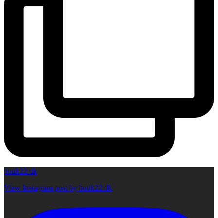
butik22.dk
View Instagram post by butik22.dk