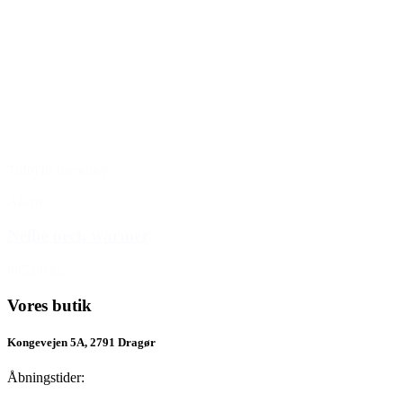
Tilføj til favoritter
Aiayu
Nellie neck warmer
895,00 kr.
Vores butik
Kongevejen 5A, 2791 Dragør
Åbningstider: