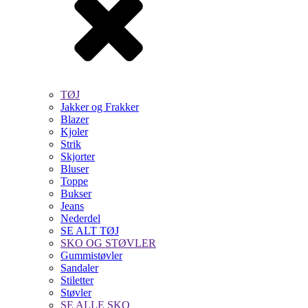
TØJ
Jakker og Frakker
Blazer
Kjoler
Strik
Skjorter
Bluser
Toppe
Bukser
Jeans
Nederdel
SE ALT TØJ
SKO OG STØVLER
Gummistøvler
Sandaler
Stiletter
Støvler
SE ALLE SKO