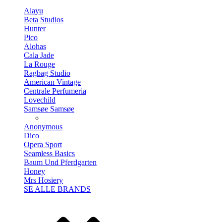
Aiayu
Beta Studios
Hunter
Pico
Alohas
Cala Jade
La Rouge
Ragbag Studio
American Vintage
Centrale Perfumeria
Lovechild
Samsøe Samsøe
Anonymous
Dico
Opera Sport
Seamless Basics
Baum Und Pferdgarten
Honey
Mrs Hosiery
SE ALLE BRANDS