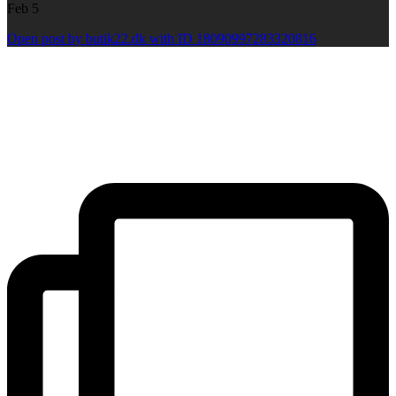
Feb 5
Open post by butik22.dk with ID 18090997283320816