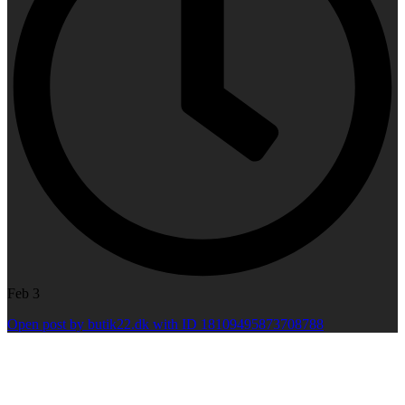
Feb 3
Open post by butik22.dk with ID 18109495873708788