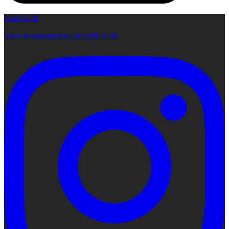
butik22.dk
View Instagram post by butik22.dk