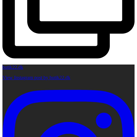
butik22.dk
View Instagram post by butik22.dk