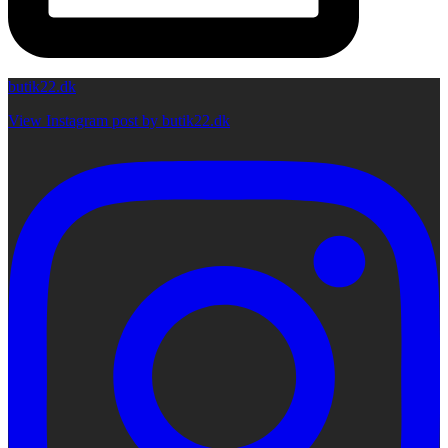
butik22.dk
View Instagram post by butik22.dk