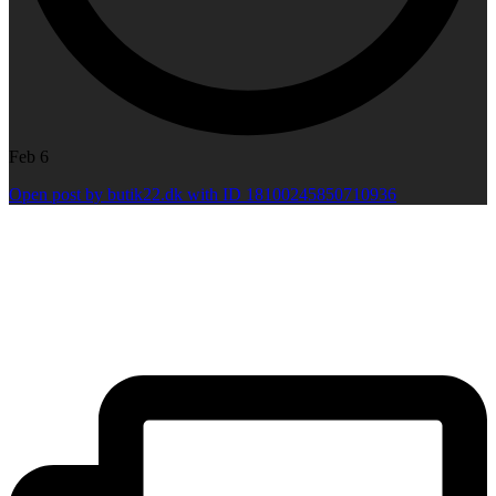
Feb 6
Open post by butik22.dk with ID 18100245850710936