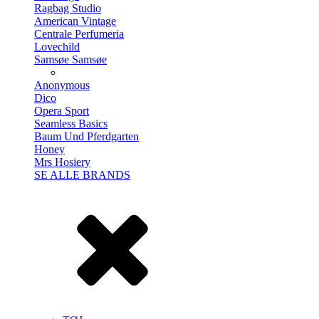
Ragbag Studio
American Vintage
Centrale Perfumeria
Lovechild
Samsøe Samsøe
Anonymous
Dico
Opera Sport
Seamless Basics
Baum Und Pferdgarten
Honey
Mrs Hosiery
SE ALLE BRANDS