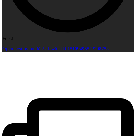
Feb 3
Open post by butik22.dk with ID 18109495873708788