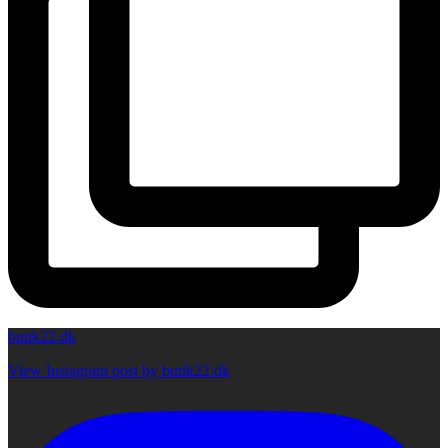
butik22.dk
View Instagram post by butik22.dk