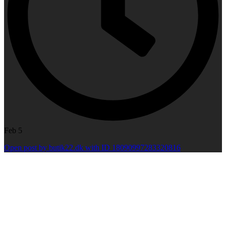
Feb 5
Open post by butik22.dk with ID 18090997283320816