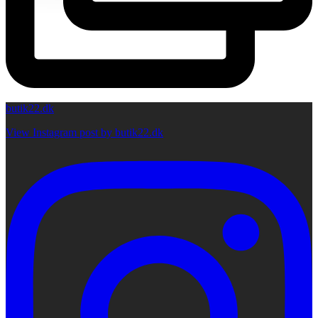
butik22.dk
View Instagram post by butik22.dk