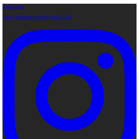
butik22.dk
View Instagram post by butik22.dk