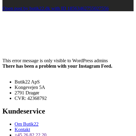
Open post by butik22.dk with ID 18563462755027556
This error message is only visible to WordPress admins
There has been a problem with your Instagram Feed.
Butik22 ApS
Kongevejen 5A
2791 Dragør
CVR: 42368792
Kundeservice
Om Butik22
Kontakt
+45 26 82 22 20