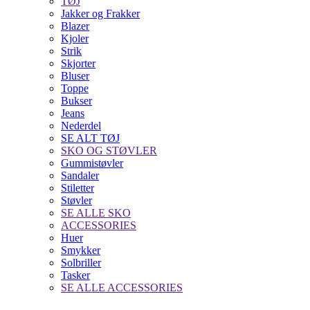
TØJ
Jakker og Frakker
Blazer
Kjoler
Strik
Skjorter
Bluser
Toppe
Bukser
Jeans
Nederdel
SE ALT TØJ
SKO OG STØVLER
Gummistøvler
Sandaler
Stiletter
Støvler
SE ALLE SKO
ACCESSORIES
Huer
Smykker
Solbriller
Tasker
SE ALLE ACCESSORIES