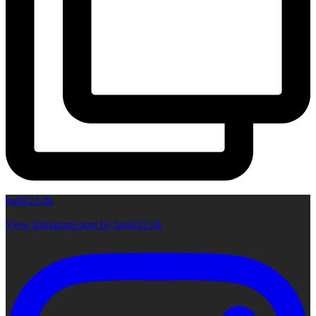
butik22.dk
View Instagram post by butik22.dk