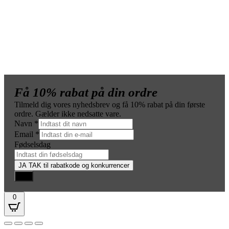
Få 10% rabat på din ordre
Tilmeld dig vores nyhedsbrev og få 10% rabat på din første
ordre. Gælder ikke nedsatte vare.
Navn
*
Email
*
Fødselsdag
JA TAK til rabatkode og konkurrencer
Luk
0