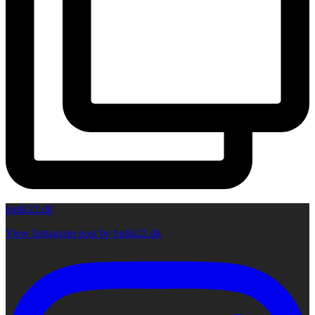
butik22.dk
View Instagram post by butik22.dk