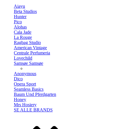
Aiayu
Beta Studios
Hunter
Pico
Alohas
Cala Jade
La Rouge
Ragbag Studio
American Vintage
Centrale Perfumeria
Lovechild
Samsøe Samsøe
Anonymous
Dico
Opera Sport
Seamless Basics
Baum Und Pferdgarten
Honey
Mrs Hosiery
SE ALLE BRANDS