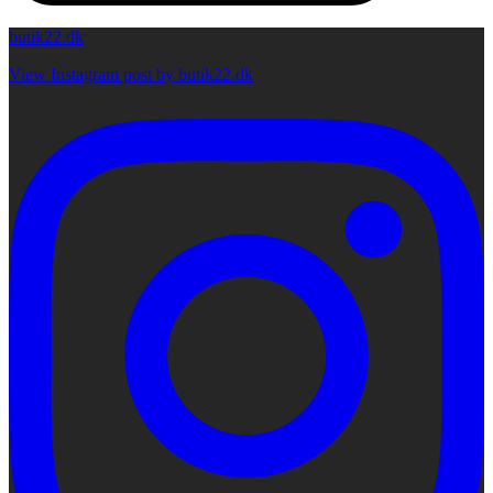
butik22.dk
View Instagram post by butik22.dk