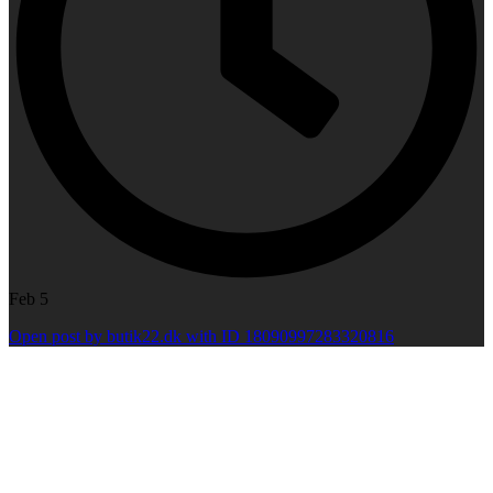
Feb 5
Open post by butik22.dk with ID 18090997283320816