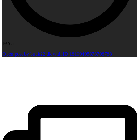
Feb 3
Open post by butik22.dk with ID 18109495873708788