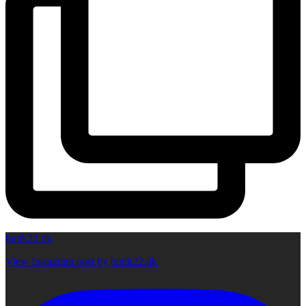
butik22.dk
View Instagram post by butik22.dk