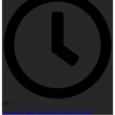
Feb 6
Open post by butik22.dk with ID 18100245850710936