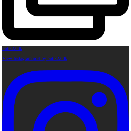
butik22.dk
View Instagram post by butik22.dk