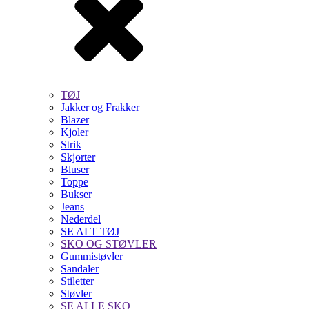
TØJ
Jakker og Frakker
Blazer
Kjoler
Strik
Skjorter
Bluser
Toppe
Bukser
Jeans
Nederdel
SE ALT TØJ
SKO OG STØVLER
Gummistøvler
Sandaler
Stiletter
Støvler
SE ALLE SKO