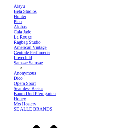
Aiayu
Beta Studios
Hunter
Pico
Alohas
Cala Jade
La Rouge
Ragbag Studio
American Vintage
Centrale Perfumeria
Lovechild
Samsøe Samsøe
Anonymous
Dico
Opera Sport
Seamless Basics
Baum Und Pferdgarten
Honey
Mrs Hosiery
SE ALLE BRANDS