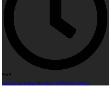
Feb 5
Open post by butik22.dk with ID 18090997283320816