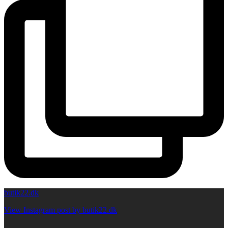
butik22.dk
View Instagram post by butik22.dk