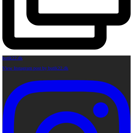
butik22.dk
View Instagram post by butik22.dk