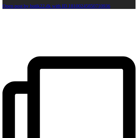
Open post by butik22.dk with ID 18100245850710936