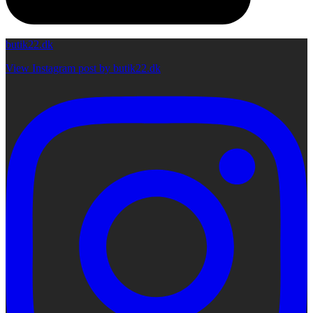
butik22.dk
View Instagram post by butik22.dk