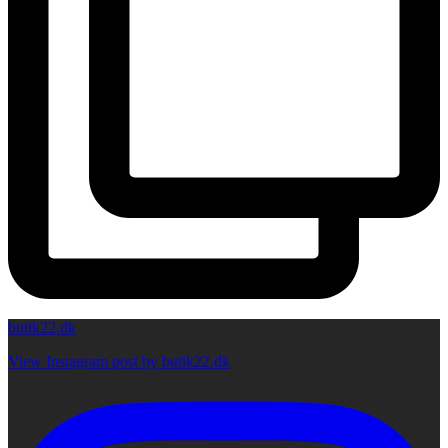
butik22.dk
View Instagram post by butik22.dk