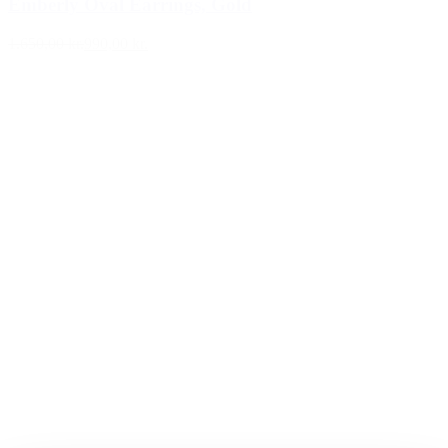
Emberly Oval Earrings, Gold
1.650,00 kr.
990,00 kr.