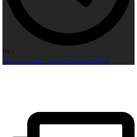
Feb 3
Open post by butik22.dk with ID 18109495873708788