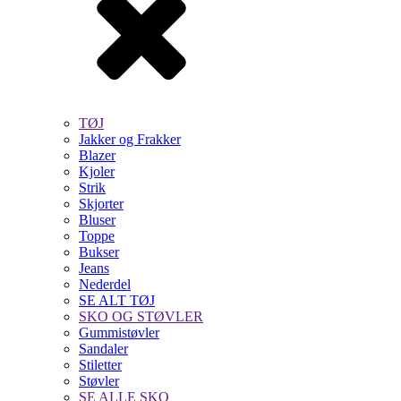
TØJ
Jakker og Frakker
Blazer
Kjoler
Strik
Skjorter
Bluser
Toppe
Bukser
Jeans
Nederdel
SE ALT TØJ
SKO OG STØVLER
Gummistøvler
Sandaler
Stiletter
Støvler
SE ALLE SKO