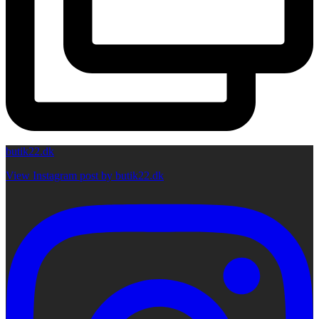
butik22.dk
View Instagram post by butik22.dk