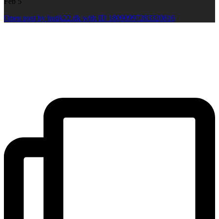
Feb 5
Open post by butik22.dk with ID 18090997283320816