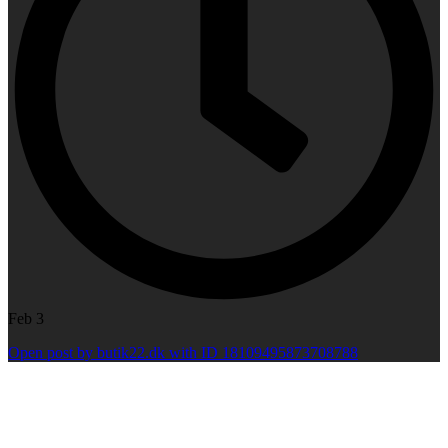
Feb 3
Open post by butik22.dk with ID 18109495873708788