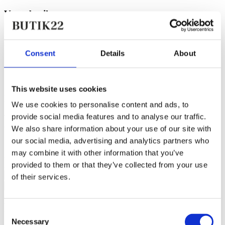
Vores butik
Kongevejen 22
2791 Dragør
Consent
Details
About
Man - Fre, 10.00 - 18.00
Lørdag, 10.00 - 17.00
Søndag, 11.00 - 16.00
This website uses cookies
Få 10% rabat på din ordre
We use cookies to personalise content and ads, to
provide social media features and to analyse our traffic.
Tilmeld dig vores nyhedsbrev og få 10% rabat på din første ordre.
Gælder ikke nedsatte vare.
We also share information about your use of our site with
our social media, advertising and analytics partners who
Navn
*
may combine it with other information that you’ve
Email
*
provided to them or that they’ve collected from your use
Fødselsdag
of their services.
JA TAK til rabatkode og konkurrencer
Følg vores Instagram
Consent
Necessary
Selection