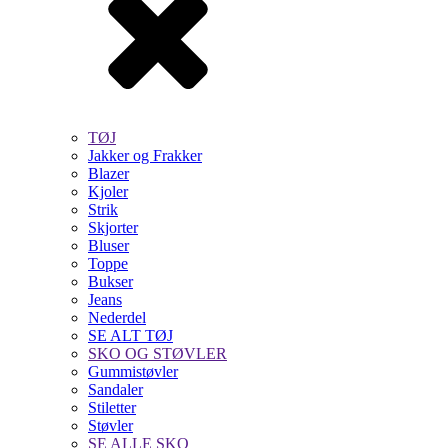
TØJ
Jakker og Frakker
Blazer
Kjoler
Strik
Skjorter
Bluser
Toppe
Bukser
Jeans
Nederdel
SE ALT TØJ
SKO OG STØVLER
Gummistøvler
Sandaler
Stiletter
Støvler
SE ALLE SKO