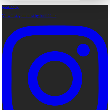
butik22.dk
View Instagram post by butik22.dk