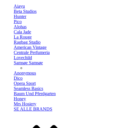
Aiayu
Beta Studios
Hunter
Pico
Alohas
Cala Jade
La Rouge
Ragbag Studio
American Vintage
Centrale Perfumeria
Lovechild
Samsøe Samsøe
Anonymous
Dico
Opera Sport
Seamless Basics
Baum Und Pferdgarten
Honey
Mrs Hosiery
SE ALLE BRANDS