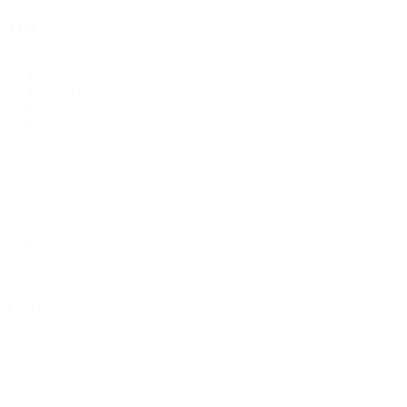
Type
Type
Alle
Smykker
(65)
Accessories
(45)
strømper
(41)
Øreringe
(36)
Bluser
(32)
Skjorter
(30)
Bukser
(25)
T-shirts
(23)
Toppe
(23)
Cardigans
(16)
Farve
Farve
Sort
(85)
Brun
(60)
Blå
(56)