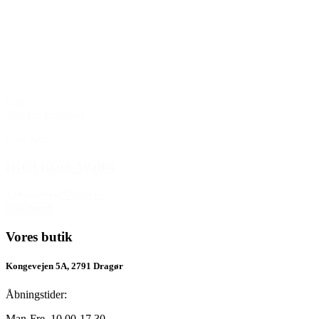
Sale
Tilføj til favoritter
Cala Jade
IGGI Black Wallet
1.900,00 kr.
950,00 kr.
Vis flere
Vores butik
Kongevejen 5A, 2791 Dragør
Åbningstider:
Man-Fre, 10.00-17.30