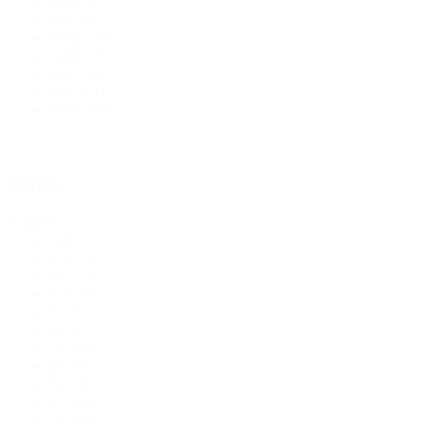
Hvid
(51)
Grå
(44)
Beige
(33)
Guld
(17)
Sølv
(16)
Rød
(11)
Grøn
(10)
Størrelse
Størrelse
Alle
L
(125)
M
(125)
S
(125)
XS
(97)
38
(91)
36
(86)
40
(86)
XL
(63)
37
(46)
39
(46)