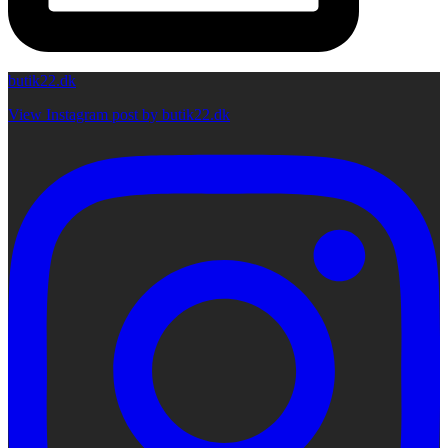
butik22.dk
View Instagram post by butik22.dk