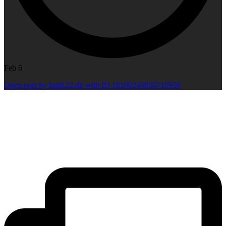
Feb 6
Open post by butik22.dk with ID 18100245850710936