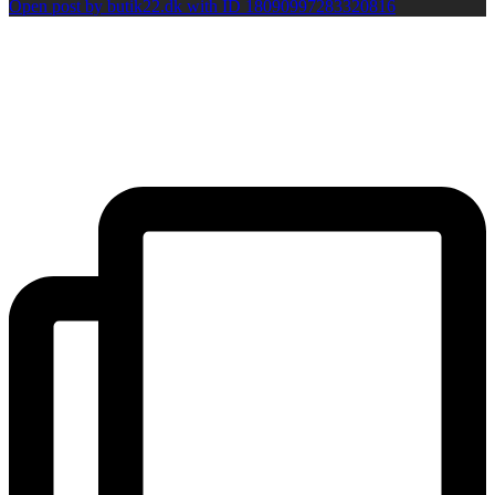
Open post by butik22.dk with ID 18090997283320816