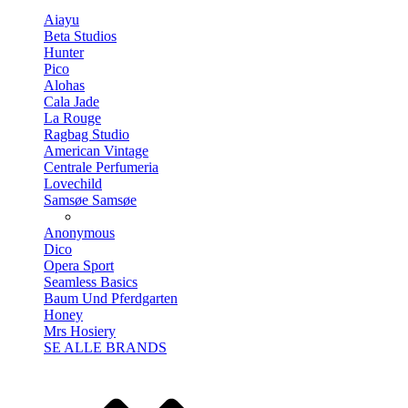
Aiayu
Beta Studios
Hunter
Pico
Alohas
Cala Jade
La Rouge
Ragbag Studio
American Vintage
Centrale Perfumeria
Lovechild
Samsøe Samsøe
Anonymous
Dico
Opera Sport
Seamless Basics
Baum Und Pferdgarten
Honey
Mrs Hosiery
SE ALLE BRANDS