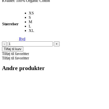
Kvalitet: 100% Organic Cotton
XS
S
M
Størrelser
L
XL
Ryd
Donna
T-
Tilføj til kurv
shirt
Tilføj til favoritter
-
Tilføj til favoritter
Grey
Melange
Andre produkter
antal