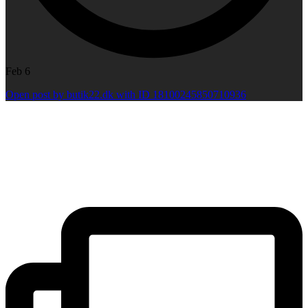
Feb 6
Open post by butik22.dk with ID 18100245850710936