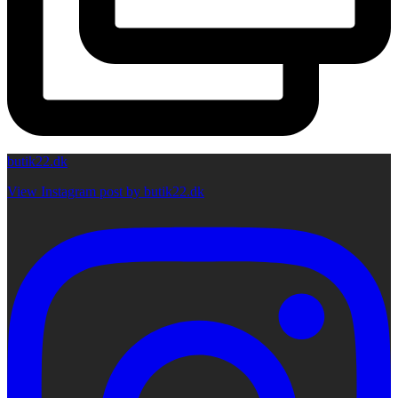
butik22.dk
View Instagram post by butik22.dk