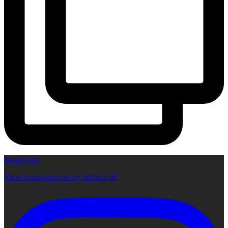
butik22.dk
View Instagram post by butik22.dk