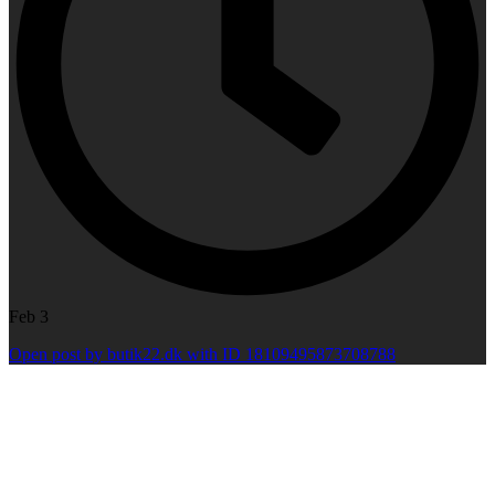
Feb 3
Open post by butik22.dk with ID 18109495873708788