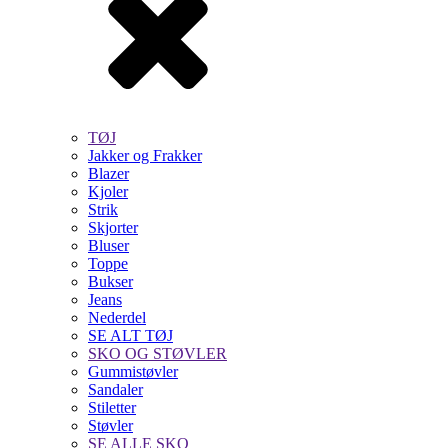
TØJ
Jakker og Frakker
Blazer
Kjoler
Strik
Skjorter
Bluser
Toppe
Bukser
Jeans
Nederdel
SE ALT TØJ
SKO OG STØVLER
Gummistøvler
Sandaler
Stiletter
Støvler
SE ALLE SKO