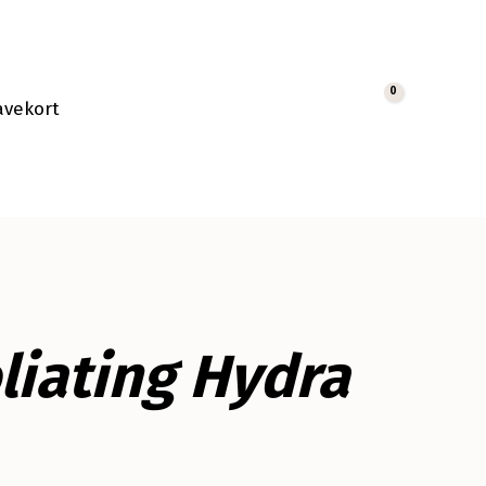
0
avekort
Cart
liating Hydra