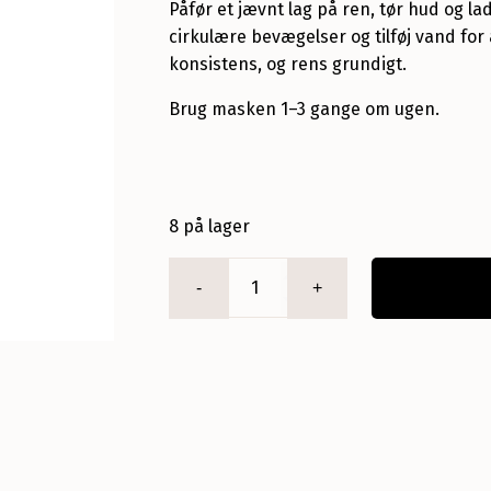
Påfør et jævnt lag på ren, tør hud og la
cirkulære bevægelser og tilføj vand fo
konsistens, og rens grundigt.
Brug masken 1–3 gange om ugen.
8 på lager
HONEY
Exfoliating
Hydra
Mask
antal