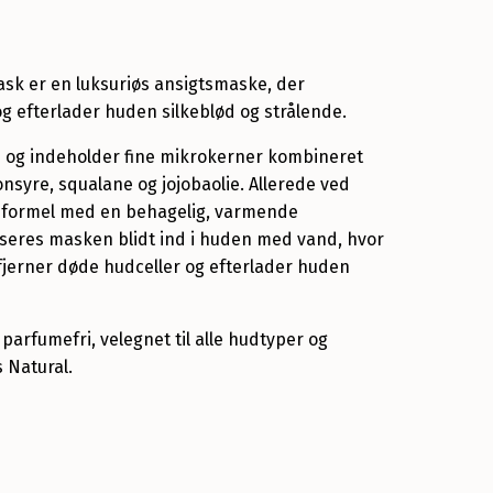
Mask
er en luksuriøs ansigtsmaske, der
g efterlader huden silkeblød og strålende.
ns og indeholder fine mikrokerner kombineret
syre, squalane og jojobaolie. Allerede ved
l-formel med en behagelig, varmende
seres masken blidt ind i huden med vand, hvor
 fjerner døde hudceller og efterlader huden
arfumefri, velegnet til alle hudtyper og
s Natural.