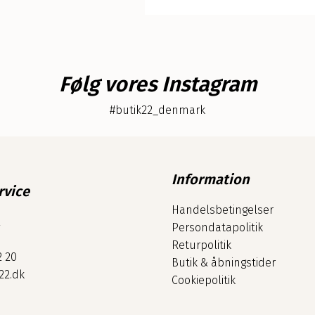
d
a
g
Følg vores Instagram
#butik22_denmark
Information
rvice
Handelsbetingelser
2
Persondatapolitik
Returpolitik
2 20
Butik & åbningstider
22.dk
Cookiepolitik