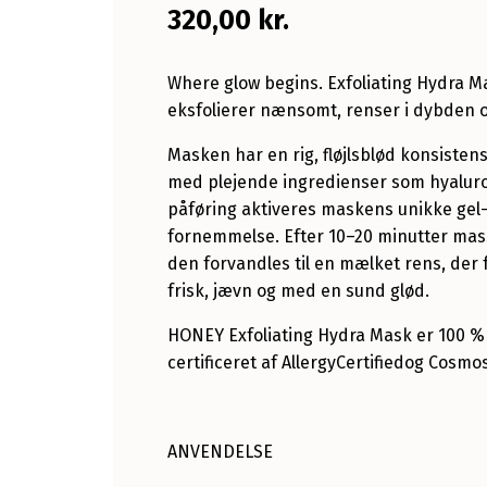
320,00
kr.
W
here glow begins. Exfoliating Hydra 
eksfolierer nænsomt, renser i dybden o
Masken har en rig, fløjlsblød konsiste
med plejende ingredienser som hyaluron
påføring aktiveres maskens unikke ge
fornemmelse. Efter 10–20 minutter mas
den forvandles til en mælket rens, der
frisk, jævn og med en sund glød.
HONEY Exfoliating Hydra Mask er 100 % p
certificeret af AllergyCertifiedog Cosmo
ANVENDELSE