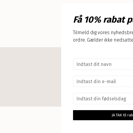
Få 10% rabat p
Tilmeld dig vores nyhedsbre
ordre. Gælder ikke nedsatte
N
a
v
E
n
m
*
a
F
i
ø
l
d
*
s
JA TAK til r
e
l
s