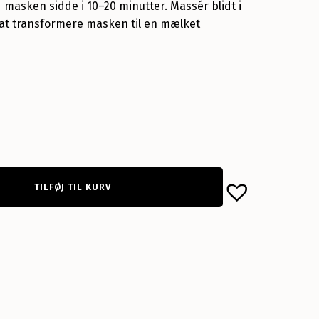
d masken sidde i 10–20 minutter. Massér blidt i
r at transformere masken til en mælket
TILFØJ TIL KURV