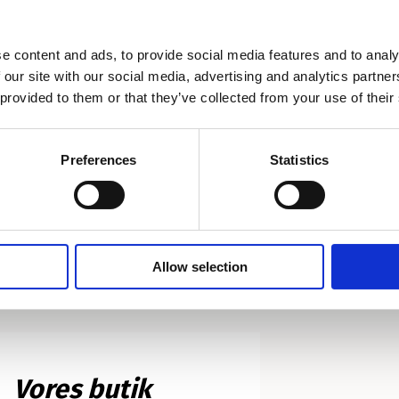
e content and ads, to provide social media features and to analy
 our site with our social media, advertising and analytics partn
 provided to them or that they’ve collected from your use of their
oney
Honey
Preferences
Statistics
ONEY Hands
HONEY Body Oil
0,00 kr.
340,00 kr.
Allow selection
Vores butik