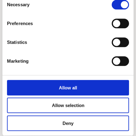
Necessary
Selection
Preferences
Statistics
Marketing
Allow all
Allow selection
Honey
HONEY Exfoliating Hydra
Deny
Mask