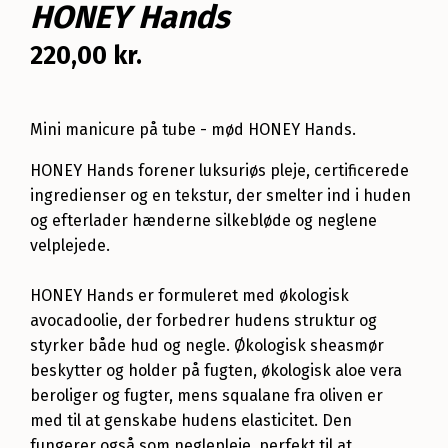
HONEY Hands
220,00
kr.
Mini manicure på tube - mød HONEY Hands.
HONEY Hands forener luksuriøs pleje, certificerede
ingredienser og en tekstur,
der smelter ind i huden
og efterlader hænderne silkebløde og neglene
velplejede.
HONEY Hands er formuleret med økologisk
avocadoolie, der forbedrer hudens struktur og
styrker både hud og negle. Økologisk sheasmør
beskytter og holder på fugten, økologisk aloe
vera
beroliger og fugter, mens squalane fra oliven er
med til at genskabe hudens elasticitet. Den
fungerer også som neglepleje, perfekt til at