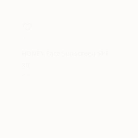
Honey
HONEY Face Sunscreen SPF
30
260,00 kr.